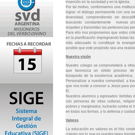
inserción en la sociedad y en la Iglesia.
Por tal motivo, conformamos una instituc
lograr: el diálogo permanente con una s
diversidad, comprendiendo sin descalifi
buscando constantemente nuevas prá
respeten y transmitan las pertenencias pe
Para ello nos proponemos que estos crite
en la planificación impregnando todas la
más adecuado lo constituye la evangel
posible que este propósito sea una realida
Nuestra visión
Nuestro colegio se comprometerá a ofrec
que favorezca un sólido proceso de 
búsqueda de la excelencia académica, 
Personalizar a nuestra comunidad, a travé
que nos invite a conocer a Jesús para pod
Él.
Nuestros alumnos y egresados Verbitas d
con personas de otras culturas, religio
pobres y marginados, lucharán contra el h
en todas sus formas, y la defensa y cuidad
Valores
La educación en valores es el hilo cond
colegio por lo que es nuestra tarea transmit